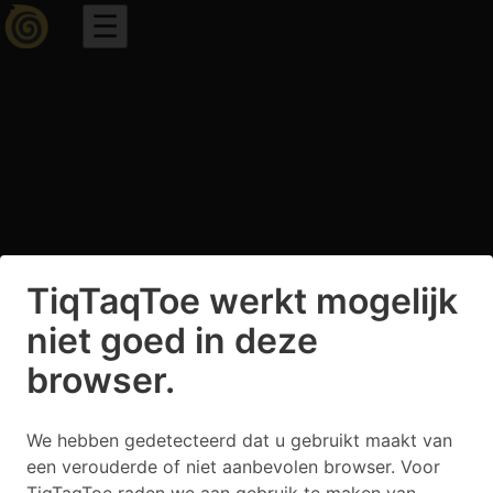
☰
TiqTaqToe
werkt mogelijk
niet goed in deze
browser.
We hebben gedetecteerd dat u gebruikt maakt van
een verouderde of niet aanbevolen browser. Voor